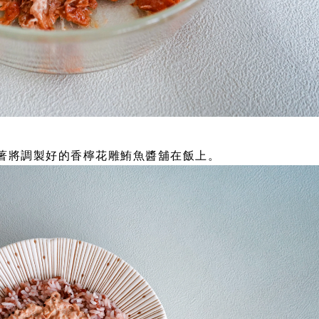
著將調製好的香檸花雕鮪魚醬舖在飯上。