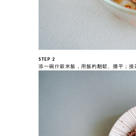
STEP 2
添一碗什穀米飯，用飯杓翻鬆、攤平；接