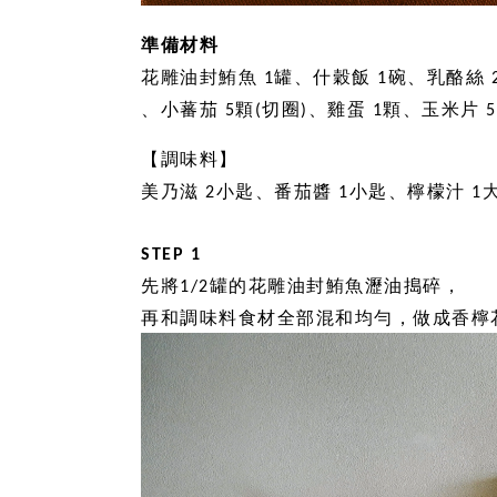
準備材料
花雕油封鮪魚 1罐、什穀飯 1碗、乳酪絲 2
、小蕃茄 5顆(切圈)、雞蛋 1顆、玉米片 5
【調味料】
美乃滋 2小匙、番茄醬 1小匙、檸檬汁 
STEP 1
先將1/2罐的花雕油封鮪魚瀝油搗碎，
再和調味料食材全部混和均勻，做成香檸