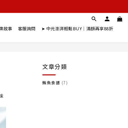
牌故事
客服詢問
➤ 中元澎湃輕鬆BUY｜滿額再享88折
文章分類
鮪魚食譜
(7)
味