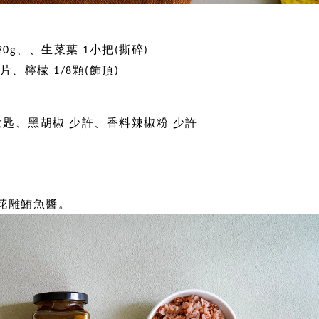
0g、、生菜葉 1小把(撕碎)
片、檸檬 1/8顆(飾頂)
1大匙、黑胡椒 少許、香料辣椒粉 少許
花雕鮪魚醬。