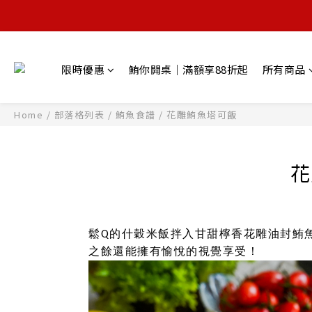
限時優惠
鮪你開桌｜滿額享88折起
所有商品
Home
/
部落格列表
/
鮪魚食譜
/
花雕鮪魚塔可飯
花
鬆Q的什穀米飯拌入甘甜檸香花雕油封鮪
之餘還能擁有愉悅的視覺享受！