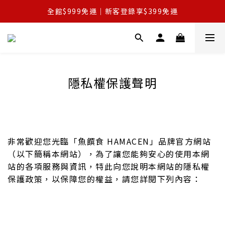
全館$999免運｜新客登錄享$399免運
全館$999免運｜新客登錄享$399免運
鮪你開桌・好料滿桌｜滿額最高享88折起
清爽口感｜甘梅脆條新上市｜加碼送
全館$999免運｜新客登錄享$399免運
隱私權保護聲明
非常歡迎您光臨「魚饌食 HAMACEN」品牌官方網站
（以下簡稱本網站），為了讓您能夠安心的使用本網
站的各項服務與資訊，特此向您說明本網站的隱私權
保護政策，以保障您的權益，請您詳閱下列內容：