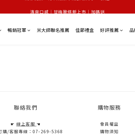
全館$999免運｜新客登錄享$399免運
清爽口感｜甘梅脆條新上市｜加碼送
全館$999免運｜新客登錄享$399免運
暢銷冠軍
米大師聯名推薦
佳節禮盒
好評推薦
品
聯絡我們
購物服務
☛
線上客服
☚
會員權益
購/客服專線：07-269-5368
購物須知