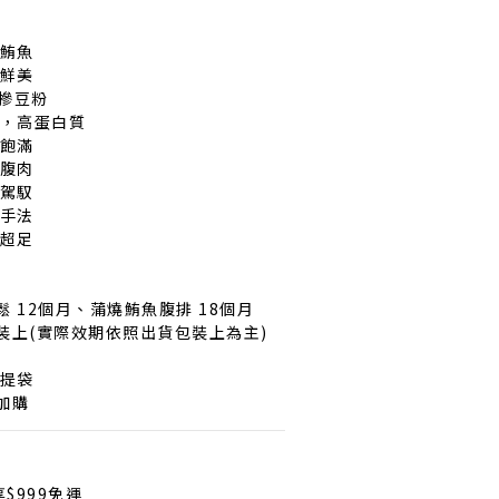
鰭鮪魚
的鮮美
無摻豆粉
鈉，高蛋白質
超飽滿
腹肉 
鬆駕馭
手法 
意超足
 12個月、蒲燒鮪魚腹排 18個月
裝上(實際效期依照出貨包裝上為主)
只提袋
加購
$999免運