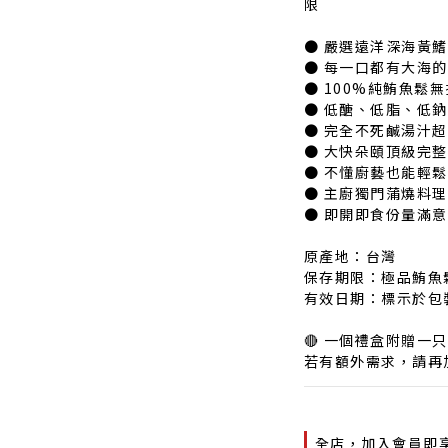
限
● 嚴選遠洋深海黃
● 每一口都有大海
● 100%純鮪魚鬆
● 低醣、低脂、低
● 完全不死鹹湯汁
● 大快朵頤頂級完整
● 不懂廚藝也能輕
● 主廚獨門蒲燒料理
● 即開即食份量滿
原產地：台灣
保存期限：極品鮪魚鬆
有效日期：標示於包
🔴 一個禮盒附贈一
若有額外需求，請再
全店，加入會員即享