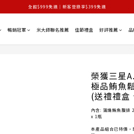
全館$999免運｜新客登錄享$399免運
鮪你開桌・好料滿桌｜滿額最高享88折起
清爽口感｜甘梅脆條新上市｜加碼送
暢銷冠軍
米大師聯名推薦
佳節禮盒
好評推薦
品
全館$999免運｜新客登錄享$399免運
榮獲三星A.A
極品鮪魚鬆
(送禮禮盒
內含: 蒲燒鮪魚腹排 2
x 1瓶
本產品組合已特價，