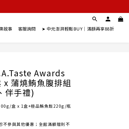
牌故事
客服詢問
➤ 中元澎湃輕鬆BUY｜滿額再享88折
立即購買
.Taste Awards
 x 蒲燒鮪魚腹排組
、伴手禮)
00g/盒 x 1盒+極品鮪魚鬆220g/瓶 
恕不參與其他優惠；全館滿額贈則不