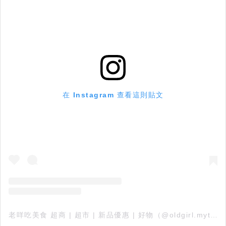
在 Instagram 查看這則貼文
老咩吃美食 超商 | 超市 | 新品優惠 | 好物（@oldgirl.mytw.foodie）分享的貼文